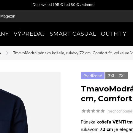
Doprava od 1.95 € | od 80 € zadarmo
Magazín
ENY
VÝPREDAJ
SMART CASUAL
OUTFITY
y
TmavoModrá pánska košeľa, rukávy 72 cm, Comfort fit, veľké veľk
Predĺžené
3XL - 7XL
TmavoModrá 
cm, Comfort f
Neohodnotené
Pánska
košeľa VENTI tm
rukávom
72 cm
je elegan