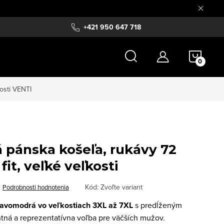
+421 950 647 718
NÁKU
KOŠÍ
osti
VENTI
pánska košeľa, rukávy 72
it, veľké veľkosti
Kód:
Zvoľte variant
Podrobnosti hodnotenia
avomodrá vo veľkostiach 3XL až 7XL
s predĺženým
tná a reprezentatívna voľba pre väčších mužov.