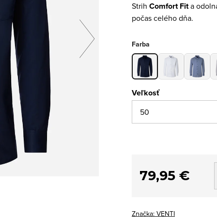
Strih
Comfort Fit
a odol
počas celého dňa.
Farba
Veľkosť
79,95 €
Značka:
VENTI