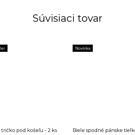
Súvisiaci tovar
ler
Novinka
 tričko pod košeľu - 2 ks
Biele spodné pánske tielko