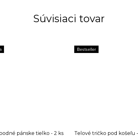
Súvisiaci tovar
a
Bestseller
spodné pánske tielko - 2 ks
Telové tričko pod košeľu -