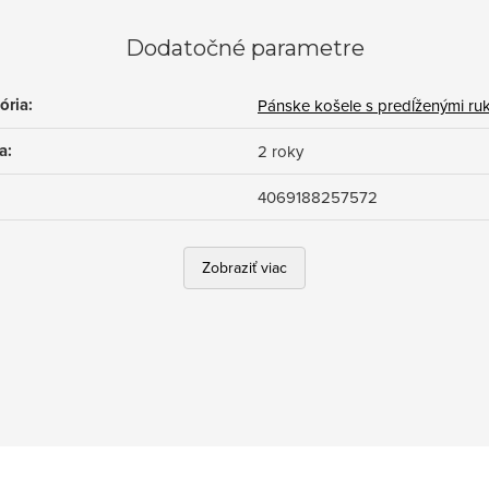
Dodatočné parametre
ória
:
Pánske košele s predĺženými ru
a
:
2 roky
4069188257572
Zobraziť viac