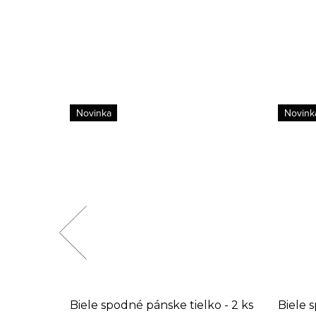
Novinka
Novink
ko pod
Biele spodné pánske tielko - 2 ks
Biele 