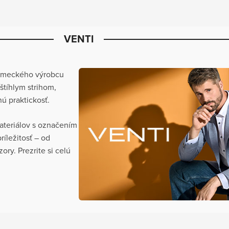
VENTI
nemeckého výrobcu
tíhlym strihom,
 praktickosť.
ateriálov s označením
ríležitosť – od
ry. Prezrite si celú