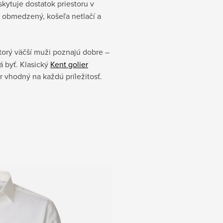
kytuje dostatok priestoru v
e obmedzený, košeľa netlačí a
ktorý väčší muži poznajú dobre –
á byť. Klasický
Kent golier
r vhodný na každú príležitosť.