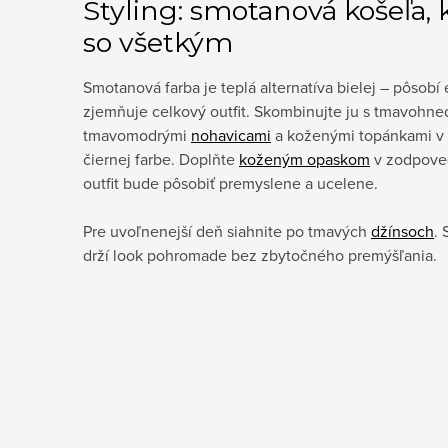
Styling: smotanová košeľa, k
so všetkým
Smotanová farba je teplá alternatíva bielej – pôsobí
zjemňuje celkový outfit. Skombinujte ju s tmavohne
tmavomodrými
nohavicami
a koženými topánkami v 
čiernej farbe. Doplňte
koženým opaskom
v zodpoved
outfit bude pôsobiť premyslene a ucelene.
Pre uvoľnenejší deň siahnite po tmavých
džínsoch
.
drží look pohromade bez zbytočného premýšľania.