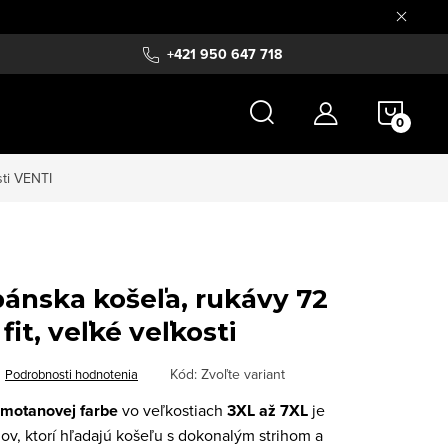
+421 950 647 718
NÁKU
KOŠÍ
sti
VENTI
ánska košeľa, rukávy 72
it, veľké veľkosti
Kód:
Zvoľte variant
Podrobnosti hodnotenia
smotanovej farbe
vo veľkostiach
3XL až 7XL
je
ov, ktorí hľadajú košeľu s dokonalým strihom a