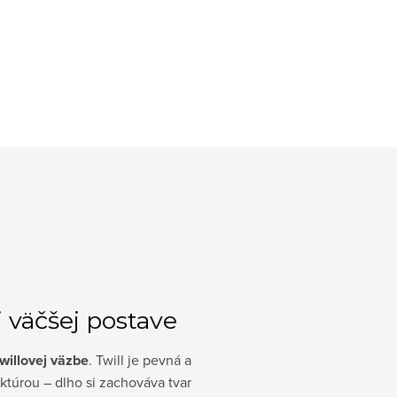
ri väčšej postave
willovej väzbe
. Twill je pevná a
ktúrou – dlho si zachováva tvar