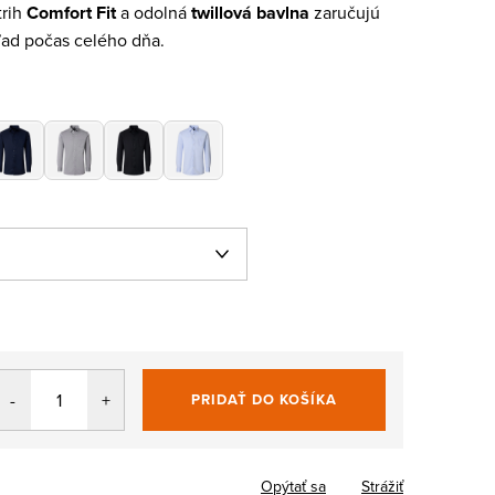
trih
Comfort Fit
a odolná
twillová bavlna
zaručujú
ľad počas celého dňa.
PRIDAŤ DO KOŠÍKA
Jednotková
cena:
Opýtať sa
Strážiť