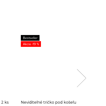
Bestseller
Novinka
-19 %
Bestselle
 2 ks
Neviditeľné tričko pod košeľu
Telové t