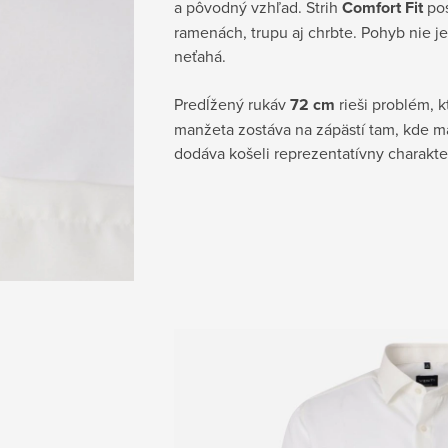
a pôvodný vzhľad. Strih
Comfort Fit
pos
ramenách, trupu aj chrbte. Pohyb nie j
neťahá.
Predĺžený rukáv
72 cm
rieši problém, 
manžeta zostáva na zápästí tam, kde m
dodáva košeli reprezentatívny charakte