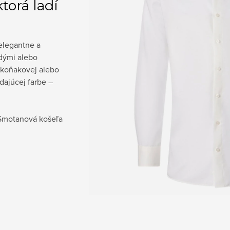
torá ladí
 elegantne a
dými alebo
koňakovej alebo
ajúcej farbe –
 Smotanová košeľa