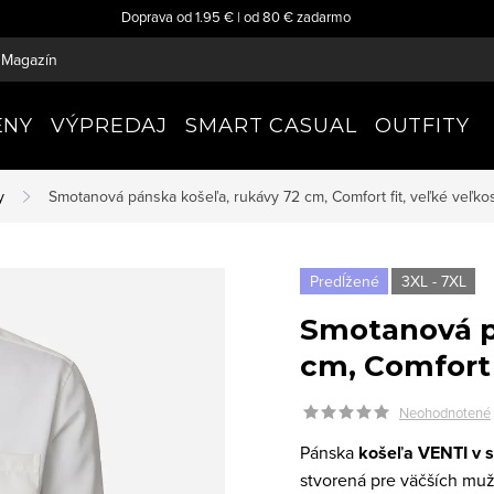
Doprava od 1.95 € | od 80 € zadarmo
Magazín
ENY
VÝPREDAJ
SMART CASUAL
OUTFITY
y
Smotanová pánska košeľa, rukávy 72 cm, Comfort fit, veľké veľko
Predĺžené
3XL - 7XL
Smotanová p
cm, Comfort f
Neohodnotené
Pánska
košeľa VENTI v 
stvorená pre väčších muž