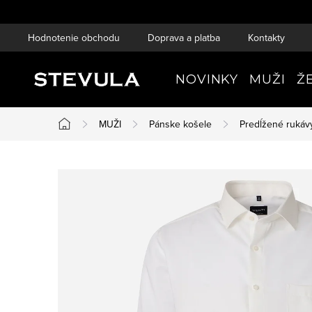
Prejsť
na
Hodnotenie obchodu
Doprava a platba
Kontakty
obsah
NOVINKY
MUŽI
Ž
MUŽI
Pánske košele
Predĺžené rukáv
Domov