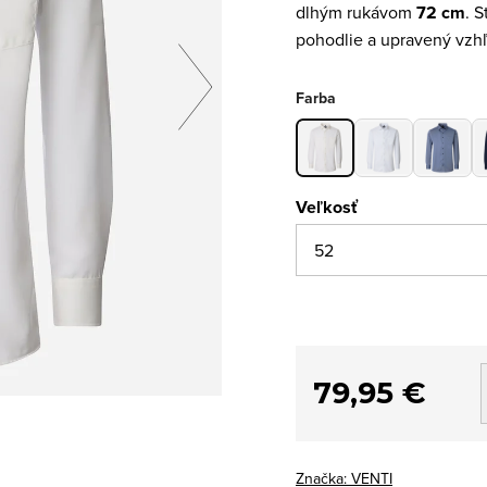
dlhým rukávom
72 cm
. S
pohodlie a upravený vzh
Farba
Veľkosť
79,95 €
Značka:
VENTI