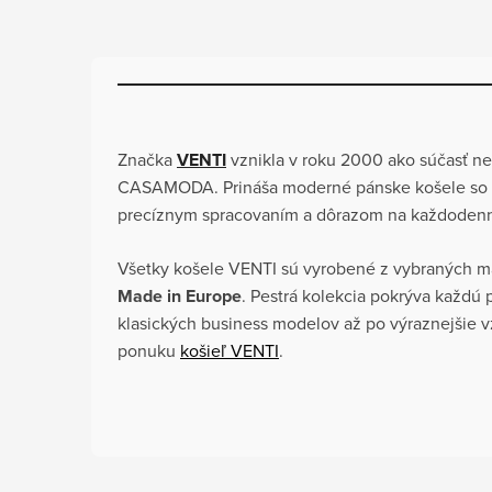
Značka
VENTI
vznikla v roku 2000 ako súčasť 
CASAMODA. Prináša moderné pánske košele so š
precíznym spracovaním a dôrazom na každodennú
Všetky košele VENTI sú vyrobené z vybraných m
Made in Europe
. Pestrá kolekcia pokrýva každú p
klasických business modelov až po výraznejšie vzo
ponuku
košieľ VENTI
.