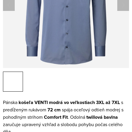
Pánska
košeľa VENTI modrá vo veľkostiach 3XL až 7XL
s
predĺženým rukávom
72 cm
spája oceľový odtieň modrej s
pohodlným strihom
Comfort Fit
. Odolná
twillová bavlna
zaručuje upravený vzhľad a slobodu pohybu počas celého
dňa.