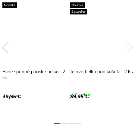
Novinka
Novinka
Bestseller
Biele spodné pánske tielko - 2
Telové tielko pod košeľu - 2 ks
ks
Skladom
3 - 5 dní
39,95 €
39,95 €