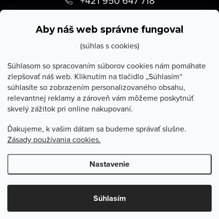
+421 950 647 718
p
info
@
stevula.sk
ä
Aby náš web správne fungoval
t
(súhlas s cookies)
i
Súhlasom so spracovaním súborov cookies nám pomáhate
zlepšovať náš web. Kliknutím na tlačidlo „Súhlasím“
e
súhlasíte so zobrazením personalizovaného obsahu,
O Stevula
relevantnej reklamy a zároveň vám môžeme poskytnúť
skvelý zážitok pri online nakupovaní.
Všetko o nákupe
Ďakujeme, k vašim dátam sa budeme správať slušne.
Zásady používania cookies.
Poradňa
Nastavenie
Copyright 2026
Stevula.sk
. Všetky práva vyhradené.
Upraviť
nastavenie cookies
Súhlasím
Vytvoril Shoptet