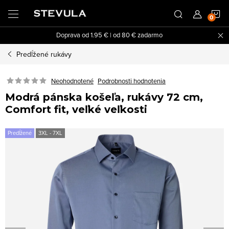
Prejsť
N
na
obsah
Doprava od 1.95 € | od 80 € zadarmo
K
Predĺžené rukávy
Neohodnotené
Podrobnosti hodnotenia
Modrá pánska košeľa, rukávy 72 cm,
Comfort fit, veľké veľkosti
Predĺžené
3XL - 7XL