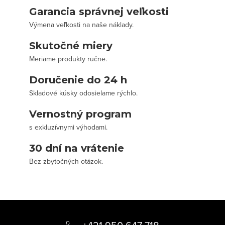
Garancia správnej veľkosti
Výmena veľkosti na naše náklady.
Skutočné miery
Meriame produkty ručne.
Doručenie do 24 h
Skladové kúsky odosielame rýchlo.
Vernostný program
s exkluzívnymi výhodami.
30 dní na vrátenie
Bez zbytočných otázok.
Z
á