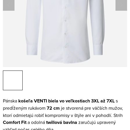
Pánska
košeľa VENTI biela vo veľkostiach 3XL až 7XL
s
predĺženým rukávom
72 cm
je stvorená pre väčších mužov,
ktorí odmietajú robiť kompromisy v štýle ani v pohodlí. Strih
Comfort Fit
a odolná
twillová bavlna
zaručujú upravený
vzhľad počas celého dňa.