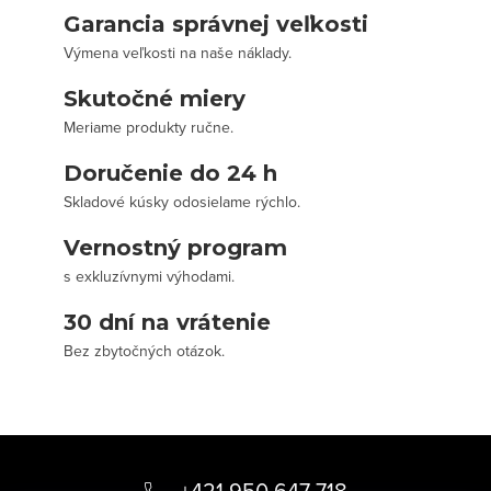
Garancia správnej veľkosti
Výmena veľkosti na naše náklady.
Skutočné miery
Meriame produkty ručne.
Doručenie do 24 h
Skladové kúsky odosielame rýchlo.
Vernostný program
s exkluzívnymi výhodami.
30 dní na vrátenie
Bez zbytočných otázok.
Z
á
+421 950 647 718