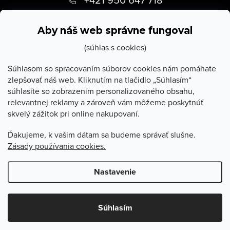
p
info
@
stevula.sk
ä
Aby náš web správne fungoval
t
(súhlas s cookies)
i
Súhlasom so spracovaním súborov cookies nám pomáhate
zlepšovať náš web. Kliknutím na tlačidlo „Súhlasím“
e
súhlasíte so zobrazením personalizovaného obsahu,
O Stevula
relevantnej reklamy a zároveň vám môžeme poskytnúť
skvelý zážitok pri online nakupovaní.
Všetko o nákupe
Ďakujeme, k vašim dátam sa budeme správať slušne.
Zásady používania cookies.
Poradňa
Nastavenie
Copyright 2026
Stevula.sk
. Všetky práva vyhradené.
Upraviť
nastavenie cookies
Súhlasím
Vytvoril Shoptet