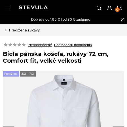
Prejsť
N
na
obsah
Doprava od 1.95 € | od 80 € zadarmo
K
Predĺžené rukávy
Neohodnotené
Podrobnosti hodnotenia
Biela pánska košeľa, rukávy 72 cm,
Comfort fit, veľké veľkosti
Predĺžené
3XL - 7XL