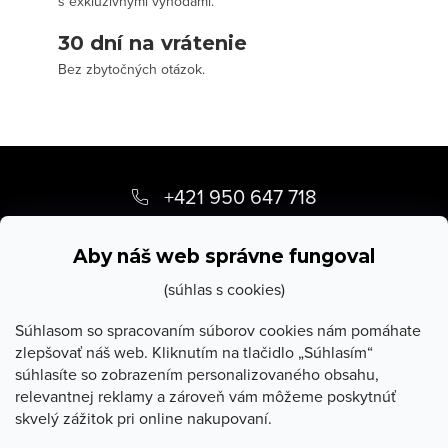
s exkluzívnymi výhodami.
30 dní na vrátenie
Bez zbytočných otázok.
Z
á
+421 950 647 718
p
info
@
stevula.sk
ä
Aby náš web správne fungoval
t
(súhlas s cookies)
i
Súhlasom so spracovaním súborov cookies nám pomáhate
zlepšovať náš web. Kliknutím na tlačidlo „Súhlasím“
e
súhlasíte so zobrazením personalizovaného obsahu,
O Stevula
relevantnej reklamy a zároveň vám môžeme poskytnúť
skvelý zážitok pri online nakupovaní.
Všetko o nákupe