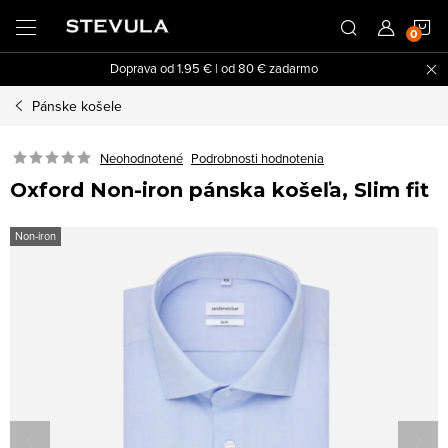
Prejsť
N
na
obsah
Doprava od 1.95 € | od 80 € zadarmo
K
Pánske košele
Neohodnotené
Podrobnosti hodnotenia
Oxford Non-iron pánska košeľa, Slim fit
Non-iron