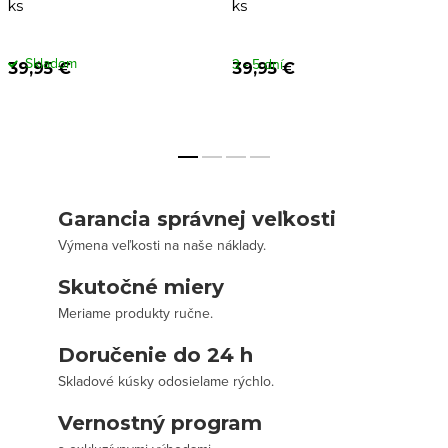
ks
ks
Skladom
3 - 5 dní
39,95 €
39,95 €
Garancia správnej veľkosti
Výmena veľkosti na naše náklady.
Skutočné miery
Meriame produkty ručne.
Doručenie do 24 h
Skladové kúsky odosielame rýchlo.
Vernostný program